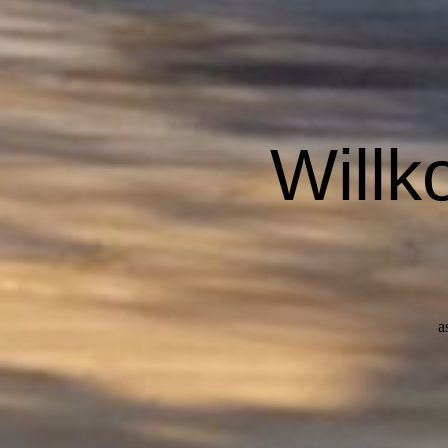
Willk
a