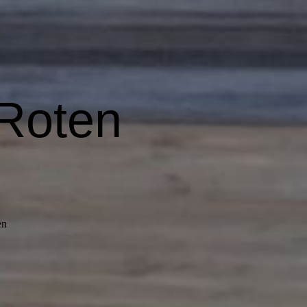
 Roten
en