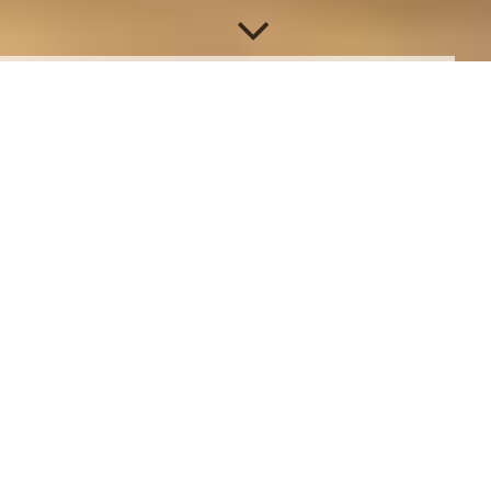
IMPRESSUM
Siegfried Kurt Stark
Brunhamstr. 19A , 81249 München
Email:
info@rotefabrikmuenchen.de
Bei Fragen schicke mir bitte eine Nachricht an diese Email Adresse!
Ich freue mich und antworte so schnell wie möglich.
Zum einen gilt das Impressum von Strato - unserem
Internetdienstanbieter (siehe Impressum link unten, ebenso dessen
Datenschutz angaben).
Zusätzlich gelten folgende Angaben von uns als inhaltlich
Verantwortliche. Wenn Du uns eine Email Nachricht schickst, werden